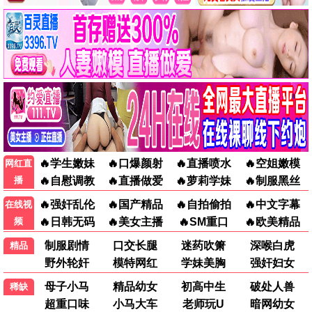
连续剧
📺 追剧必备
第2集
第27集
第1集/共10集
从现在开始，不做朋友了吧
云秀行
红色珍珠
第2集
第05集
第05集