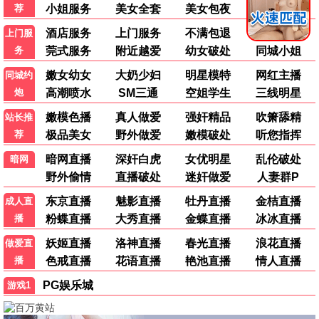
爱情同课程3
仆人的王子殿下
心动禁止
综艺
🎤 欢乐时光
第6期
第11期
加更版第13期
Stand BI Me
TXT的育儿日记
妻子的浪漫旅行2026