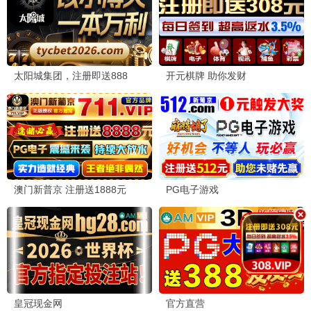
纪录片
🌍 真实视界
第4集
第8集已完结
更新至06集
地球·劫后重生
大明帝陵
闪闪的儿科医生 第四季
全4集
第4集完结
更新至04集