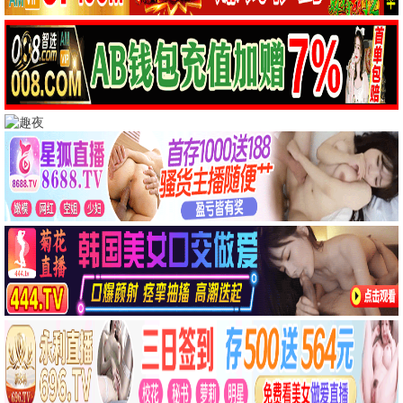
全集完结
全集完结
全集完结
冤家路不窄
龙日一，你死定了（2026）
朝暮遇你
全集完结
抢先版
全集完结
小福星心声泄漏，我成婆家团宠
戴高乐之战 淬炼时代
我以旗袍藏利刃